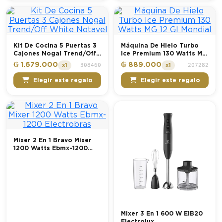
Kit De Cocina 5 Puertas 3
Máquina De Hielo Turbo
Cajones Nogal Trend/Off
Ice Premium 130 Watts MG
White Notavel
12 GI Mondial
₲ 1.679.000
₲ 889.000
308460
207282
x1
x1
Elegir este regalo
Elegir este regalo
Mixer 2 En 1 Bravo Mixer
1200 Watts Ebmx-1200
Electrobras
Mixer 3 En 1 600 W EIB20
Electrolux