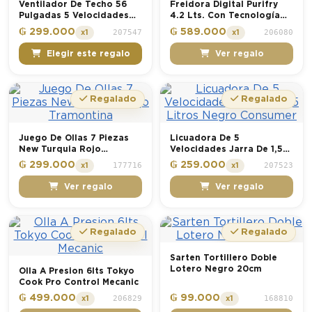
Ventilador De Techo 56
Freidora Digital Purifry
Pulgadas 5 Velocidades
4.2 Lts. Con Tecnología
Negro Consumer
De Aire Black & Decker
₲ 299.000
₲ 589.000
207547
206080
x1
x1
Elegir este regalo
Ver regalo
Regalado
Regalado
Juego De Ollas 7 Piezas
Licuadora De 5
New Turquia Rojo
Velocidades Jarra De 1,5
Tramontina
Litros Negro Consumer
₲ 299.000
₲ 259.000
177716
207523
x1
x1
Ver regalo
Ver regalo
Regalado
Regalado
Sarten Tortillero Doble
Lotero Negro 20cm
Olla A Presion 6lts Tokyo
Cook Pro Control Mecanic
₲ 499.000
₲ 99.000
206829
168810
x1
x1