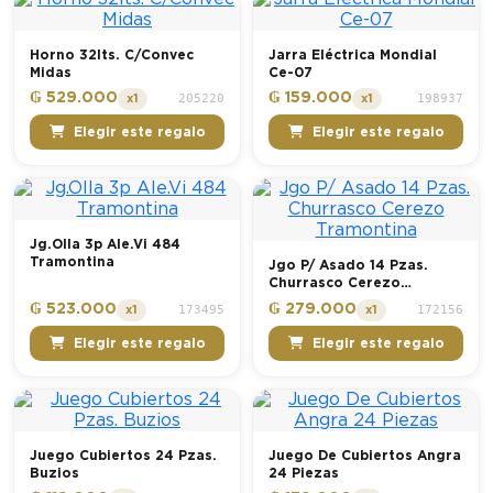
Horno 32lts. C/Convec
Jarra Eléctrica Mondial
Midas
Ce-07
₲ 529.000
₲ 159.000
205220
198937
x1
x1
Elegir este regalo
Elegir este regalo
Jg.Olla 3p Ale.Vi 484
Tramontina
Jgo P/ Asado 14 Pzas.
Churrasco Cerezo
Tramontina
₲ 523.000
₲ 279.000
173495
172156
x1
x1
Elegir este regalo
Elegir este regalo
Juego Cubiertos 24 Pzas.
Juego De Cubiertos Angra
Buzios
24 Piezas