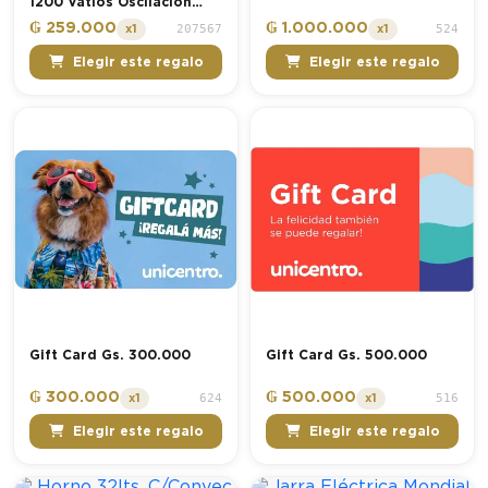
1200 Vatios Oscilación
Automática CMR-H1
₲ 259.000
₲ 1.000.000
207567
524
x1
x1
Consumer
Elegir este regalo
Elegir este regalo
Gift Card Gs. 300.000
Gift Card Gs. 500.000
₲ 300.000
₲ 500.000
624
516
x1
x1
Elegir este regalo
Elegir este regalo