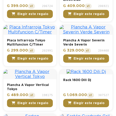
₲ 399.000
₲ 409.000
206724
206921
x1
x1
Elegir este regalo
Elegir este regalo
Placa Infrarroja Tokyo
Plancha A Vapor Severin
Multifuncion C/Timer
Verde Severin
₲ 299.000
₲ 329.000
202991
204460
x1
x1
Elegir este regalo
Elegir este regalo
Rack 1600 Dili Dj
Plancha A Vapor Vertical
Tokyo
₲ 489.000
₲ 1.069.000
198175
307527
x1
x1
Elegir este regalo
Elegir este regalo