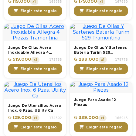
₲ 119.000
₲ 179.000
169055
167090
x1
x1
Elegir este regalo
Elegir este regalo
Juego De Ollas Acero
Juego De Ollas Y Sartenes
Inoxidable Allegra 4
Batería Turim 529
Piezas Tramontina
Tramontina
₲ 519.000
₲ 299.000
175735
179776
x1
x1
Elegir este regalo
Elegir este regalo
Juego Para Asado 12
Piezas
Juego De Utensilios Acero
Inox. 6 Pzas. Utility Ca
₲ 129.000
₲ 339.000
174502
166945
x1
x1
Elegir este regalo
Elegir este regalo