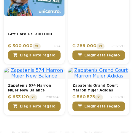
Gift Card Gs. 300.000
₲ 300.000
₲ 289.000
624
5897591
x1
x1
Elegir este regalo
Elegir este regalo
Zapatenis 574 Marron
Zapatenis Grand Court
Mujer New Balance
Marron Mujer Adidas
₲ 633.120
₲ 560.575
2303848
2303781
x1
x1
Elegir este regalo
Elegir este regalo