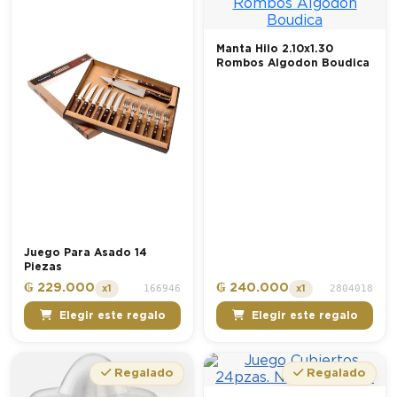
Manta Hilo 2.10x1.30
Rombos Algodon Boudica
Juego Para Asado 14
Piezas
₲ 229.000
₲ 240.000
166946
2804018
x1
x1
Elegir este regalo
Elegir este regalo
Regalado
Regalado