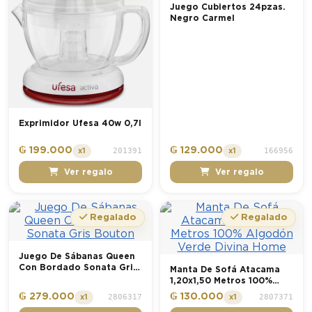
Juego Cubiertos 24pzas.
Negro Carmel
Exprimidor Ufesa 40w 0,7l
₲ 199.000
₲ 129.000
201391
166956
x1
x1
Ver regalo
Ver regalo
Regalado
Regalado
Juego De Sábanas Queen
Con Bordado Sonata Gris
Manta De Sofá Atacama
Bouton
1,20x1,50 Metros 100%
Algodón Verde Divina
₲ 279.000
₲ 130.000
2806317
2807371
x1
x1
Home