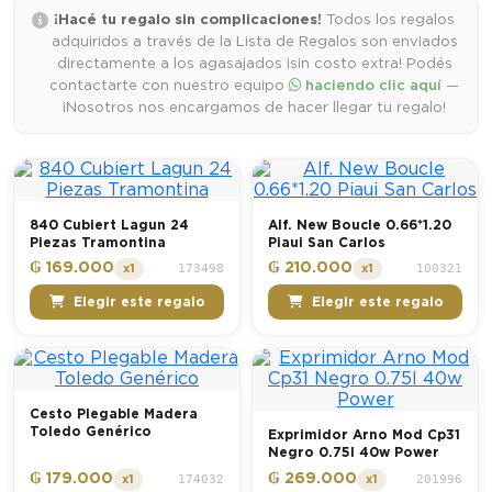
¡Hacé tu regalo sin complicaciones!
Todos los regalos
adquiridos a través de la Lista de Regalos son enviados
directamente a los agasajados ¡sin costo extra! Podés
contactarte con nuestro equipo
haciendo clic aquí
—
¡Nosotros nos encargamos de hacer llegar tu regalo!
840 Cubiert Lagun 24
Alf. New Boucle 0.66*1.20
Piezas Tramontina
Piaui San Carlos
₲ 169.000
₲ 210.000
173498
100321
x1
x1
Elegir este regalo
Elegir este regalo
Cesto Plegable Madera
Toledo Genérico
Exprimidor Arno Mod Cp31
Negro 0.75l 40w Power
₲ 179.000
₲ 269.000
174032
201996
x1
x1