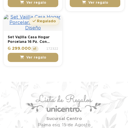
Ver regalo
Ver regalo
Regalado
Set Vajilla Casa Hogar
Porcelana 16 Pz. Con
Diseño
₲ 299.000
172322
x1
Ver regalo
Sucursal Centro
Palma esq. 15 de Agosto