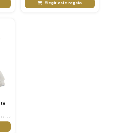
Elegir este regalo
nte
917522