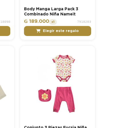
Body Manga Larga Pack 3
Combinado Niña Nameit
₲ 189.000
918098
7918283
x1
Elegir este regalo
Conjunto 3 Piezas Fucsia Niña