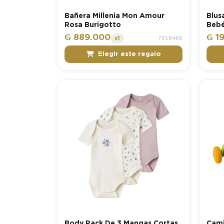
Bañera Millenia Mon Amour
Blus
Rosa Burigotto
Bebé
₲ 889.000
₲ 1
7918466
x1
Elegir este regalo
Body Pack De 3 Mangas Cortas
Cami