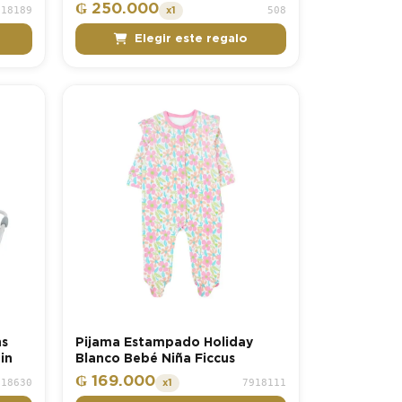
₲ 250.000
918189
508
x1
Elegir este regalo
ns
Pijama Estampado Holiday
in
Blanco Bebé Niña Ficcus
₲ 169.000
918630
7918111
x1