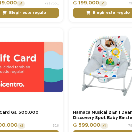
Niña Ficcus
49.000
₲ 199.000
7917551
7
x1
x1
Elegir este regalo
Elegir este regalo
 Card Gs. 500.000
Hamaca Musical 2 En 1 Dea
Discovery Spot Baby Einste
00.000
₲ 599.000
516
7
x1
x1