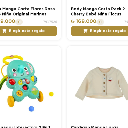
a Manga Corta Flores Rosa
Body Manga Corta Pack 2
 Niña Original Marines
Cherry Bebé Niña Ficcus
99.000
₲ 169.000
7917526
7
x1
x1
Elegir este regalo
Elegir este regalo
nador Interactivo 2 En 1
Cardigan Manga Larga