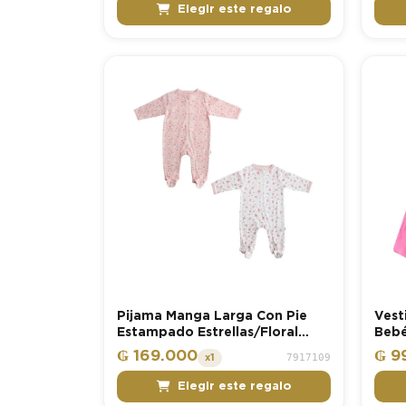
Elegir este regalo
Pijama Manga Larga Con Pie
Vest
Estampado Estrellas/Floral
Bebé
Niña Tiny Tots
₲ 169.000
₲ 9
7917109
x1
Elegir este regalo