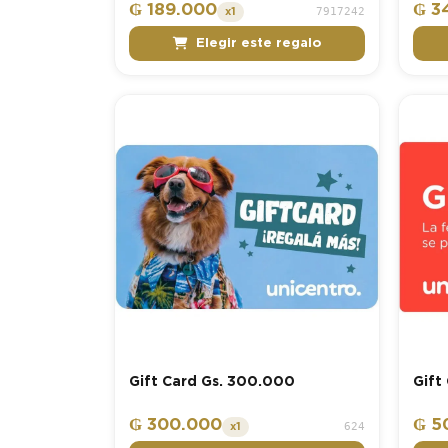
₲ 189.000
₲ 3
7917242
x1
Elegir este regalo
Gift Card Gs. 300.000
Gift
₲ 300.000
₲ 5
624
x1