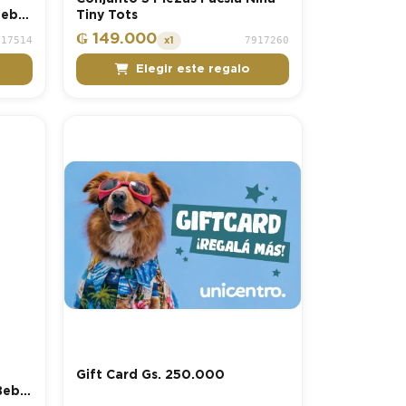
Bebé
Tiny Tots
₲ 149.000
917514
7917260
x1
Elegir este regalo
Gift Card Gs. 250.000
Bebé