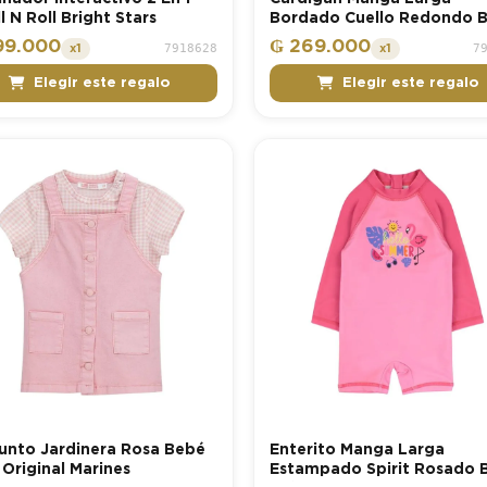
l N Roll Bright Stars
Bordado Cuello Redondo 
Niña Original Marines
99.000
₲ 269.000
7918628
7
x1
x1
Elegir este regalo
Elegir este regalo
unto Jardinera Rosa Bebé
Enterito Manga Larga
 Original Marines
Estampado Spirit Rosado 