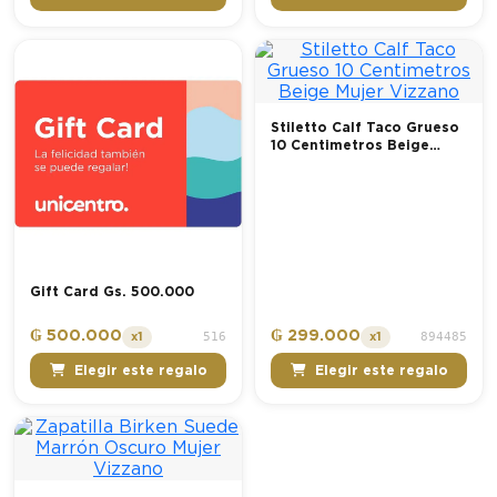
Stiletto Calf Taco Grueso
10 Centimetros Beige
Mujer Vizzano
Gift Card Gs. 500.000
₲ 500.000
₲ 299.000
516
894485
x1
x1
Elegir este regalo
Elegir este regalo