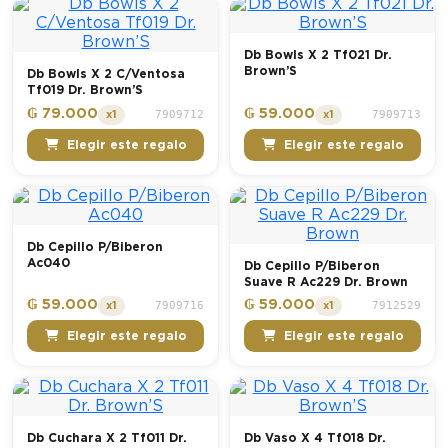
Db Bowls X 2 Tf021 Dr.
Brown’S
Db Bowls X 2 C/Ventosa
Tf019 Dr. Brown’S
₲ 79.000
₲ 59.000
7909712
7909713
x1
x1
Elegir este regalo
Elegir este regalo
Db Cepillo P/Biberon
Ac040
Db Cepillo P/Biberon
Suave R Ac229 Dr. Brown
₲ 59.000
₲ 59.000
7909716
7912529
x1
x1
Elegir este regalo
Elegir este regalo
Db Cuchara X 2 Tf011 Dr.
Db Vaso X 4 Tf018 Dr.