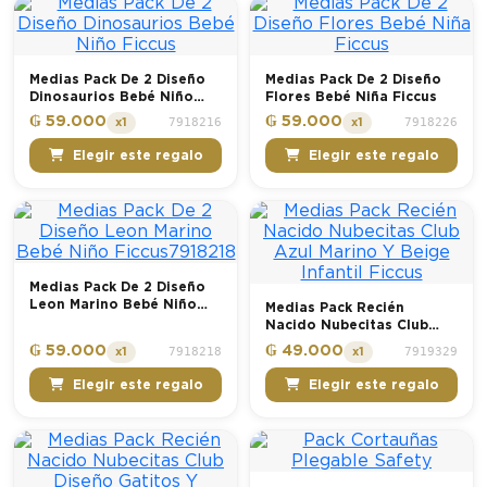
Medias Pack De 2 Diseño
Medias Pack De 2 Diseño
Dinosaurios Bebé Niño
Flores Bebé Niña Ficcus
Ficcus
₲ 59.000
₲ 59.000
7918216
7918226
x1
x1
Elegir este regalo
Elegir este regalo
Medias Pack De 2 Diseño
Leon Marino Bebé Niño
Medias Pack Recién
Ficcus7918218
Nacido Nubecitas Club
Azul Marino Y Beige
₲ 59.000
₲ 49.000
7918218
7919329
x1
x1
Infantil Ficcus
Elegir este regalo
Elegir este regalo