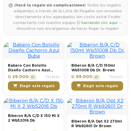
¡Hacé tu regalo sin complicaciones!
Todos los regalos
adquiridos a través de la Lista de Regalos son enviados
directamente a los agasajados ¡sin costo extra! Podés
contactarte con nuestro equipo
haciendo clic aquí
—
¡Nosotros nos encargamos de hacer llegar tu regalo!
Babero Con Bolsillo
Biberon B/A C/D 150ml
Diseño Cachorro Azul
Wb51008 Db Dr. Brown
Buba
₲ 29.000
₲ 99.000
7918036
7916451
x1
x1
Elegir este regalo
Elegir este regalo
Biberon B/A C/D X 150 Ml X
2 Wb52016 Db
Biberon B/A Opt X2 270ml
R Wb92601 Dr Brown