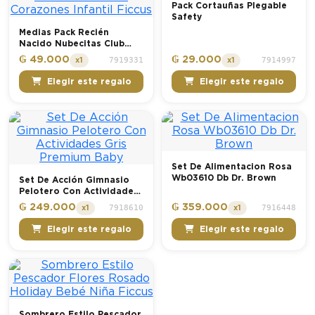
Pack Cortauñas Plegable
Safety
Medias Pack Recién
Nacido Nubecitas Club
Diseño Gatitos Y
₲ 49.000
₲ 29.000
7919331
7914997
x1
x1
Corazones Infantil Ficcus
Elegir este regalo
Elegir este regalo
Set De Alimentacion Rosa
Wb03610 Db Dr. Brown
Set De Acción Gimnasio
Pelotero Con Actividades
Gris Premium Baby
₲ 249.000
₲ 359.000
7918610
7916448
x1
x1
Elegir este regalo
Elegir este regalo
Sombrero Estilo Pescador