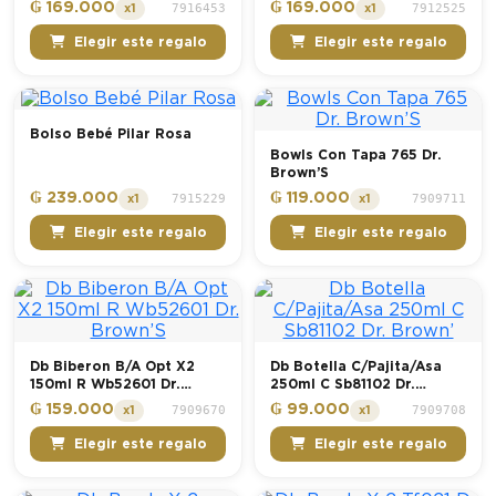
₲ 169.000
₲ 169.000
7916453
7912525
x1
x1
Elegir este regalo
Elegir este regalo
Bolso Bebé Pilar Rosa
Bowls Con Tapa 765 Dr.
Brown’S
₲ 239.000
₲ 119.000
7915229
7909711
x1
x1
Elegir este regalo
Elegir este regalo
Db Biberon B/A Opt X2
Db Botella C/Pajita/Asa
150ml R Wb52601 Dr.
250ml C Sb81102 Dr.
Brown’S
Brown’
₲ 159.000
₲ 99.000
7909670
7909708
x1
x1
Elegir este regalo
Elegir este regalo