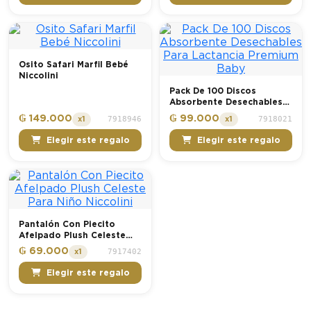
Osito Safari Marfil Bebé
Niccolini
Pack De 100 Discos
Absorbente Desechables
Para Lactancia Premium
₲ 149.000
₲ 99.000
7918946
7918021
x1
x1
Baby
Elegir este regalo
Elegir este regalo
Pantalón Con Piecito
Afelpado Plush Celeste
Para Niño Niccolini
₲ 69.000
7917402
x1
Elegir este regalo