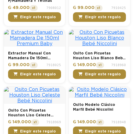
P/Mamadera Y Tetinas
₲ 49.000
₲ 99.000
7908012
7910425
x1
x1
Elegir este regalo
Elegir este regalo
Extractor Manual Con
Osito Con Picuetas
Mamadera De 150ml
Houston Liso Blanco Bebé
Premium Baby
Niccolini
₲ 99.000
₲ 149.000
7918025
7918960
x1
x1
Elegir este regalo
Elegir este regalo
Osito Modelo Clásico
Marfil Bebé Niccolini
Osito Con Picuetas
Houston Liso Celeste
Bebé Niccolini
₲ 149.000
₲ 149.000
7918969
7918948
x1
x1
Elegir este regalo
Elegir este regalo