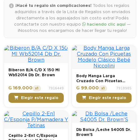
¡Hacé tu regalo sin complicaciones!
Todos los regalos
adquiridos a través de la Lista de Regalos son enviados
directamente a los agasajados ¡sin costo extra! Podés
contactarte con nuestro equipo
haciendo clic aquí
—
¡Nosotros nos encargamos de hacer llegar tu regalo!
Biberon B/A C/D X 150 Ml
Wb52014 Db Dr. Brown
Body Manga Larga
Cruzado Con Picuetas
Modelo Clásico Bebé
₲ 169.000
₲ 99.000
7916449
7918985
x1
x1
Niccolini
Elegir este regalo
Elegir este regalo
Db Bolsa /Leche S4005 Dr.
Brown’S
Cepillo 2-En1 C/Esponja